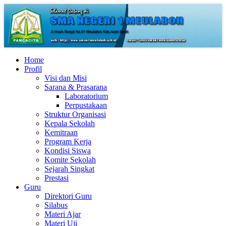
Home
Profil
Visi dan Misi
Sarana & Prasarana
Laboratorium
Perpustakaan
Struktur Organisasi
Kepala Sekolah
Kemitraan
Program Kerja
Kondisi Siswa
Komite Sekolah
Sejarah Singkat
Prestasi
Guru
Direktori Guru
Silabus
Materi Ajar
Materi Uji