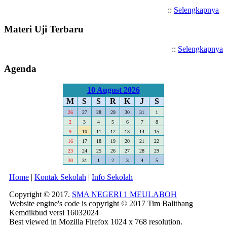
::
Selengkapnya
Materi Uji Terbaru
::
Selengkapnya
Agenda
10 August 2026
M
S
S
R
K
J
S
26
27
28
29
30
31
1
2
3
4
5
6
7
8
9
10
11
12
13
14
15
16
17
18
19
20
21
22
23
24
25
26
27
28
29
30
31
1
2
3
4
5
Home
|
Kontak Sekolah
|
Info Sekolah
Copyright © 2017.
SMA NEGERI 1 MEULABOH
Website engine's code is copyright © 2017 Tim Balitbang
Kemdikbud versi 16032024
Best viewed in Mozilla Firefox 1024 x 768 resolution.