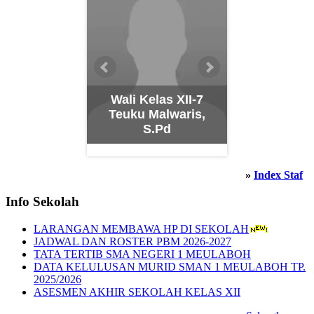
KelasXI-1
Wali Kelas XII-7
a Kesuma
Teuku Malwaris,
Wali Kela
ani, S.Pd
S.Pd
Aida Safit
»
Index Staf
Info Sekolah
LARANGAN MEMBAWA HP DI SEKOLAH
JADWAL DAN ROSTER PBM 2026-2027
TATA TERTIB SMA NEGERI 1 MEULABOH
DATA KELULUSAN MURID SMAN 1 MEULABOH TP.
2025/2026
ASESMEN AKHIR SEKOLAH KELAS XII