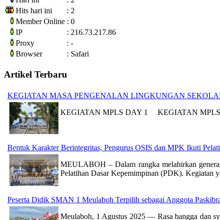
Hits hari ini
: 2
Member Online
: 0
IP
: 216.73.217.86
Proxy
: -
Browser
: Safari
Artikel Terbaru
KEGIATAN MASA PENGENALAN LINGKUNGAN SEKOLAH 
KEGIATAN MPLS DAY 1 KEGIATAN MPLS
Bentuk Karakter Berintegritas, Pengurus OSIS dan MPK Ikuti Pel
MEULABOH – Dalam rangka melahirkan generasi p
Pelatihan Dasar Kepemimpinan (PDK). Kegiatan ya
Peserta Didik SMAN 1 Meulaboh Terpilih sebagai Anggota Paskibr
Meulaboh, 1 Agustus 2025 — Rasa bangga dan syuku