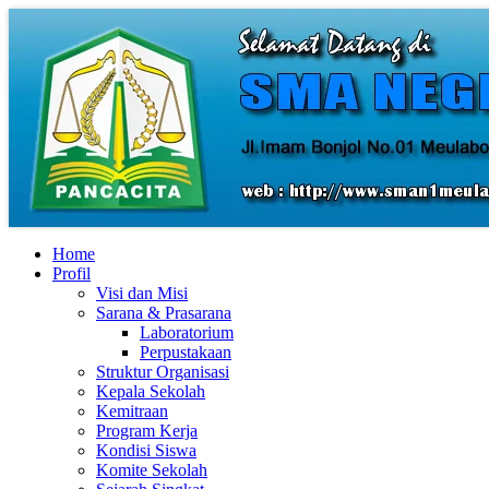
Home
Profil
Visi dan Misi
Sarana & Prasarana
Laboratorium
Perpustakaan
Struktur Organisasi
Kepala Sekolah
Kemitraan
Program Kerja
Kondisi Siswa
Komite Sekolah