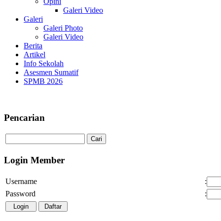
Opini
Galeri Video
Galeri
Galeri Photo
Galeri Video
Berita
Artikel
Info Sekolah
Asesmen Sumatif
SPMB 2026
Pencarian
Login Member
Username
:
Password
: