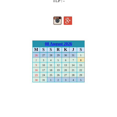
TLP : -
08 August 2026
M
S
S
R
K
J
S
26
27
28
29
30
31
1
2
3
4
5
6
7
8
9
10
11
12
13
14
15
16
17
18
19
20
21
22
23
24
25
26
27
28
29
30
31
1
2
3
4
5