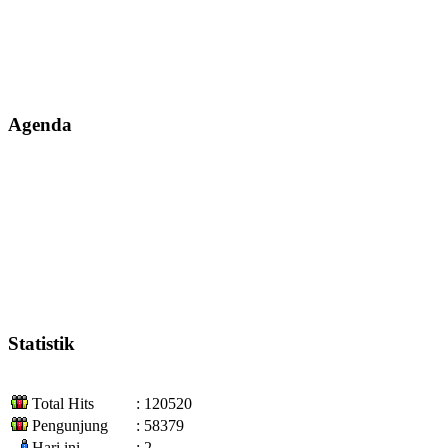
Agenda
Statistik
Total Hits
: 120520
Pengunjung
: 58379
Hari ini
: 2