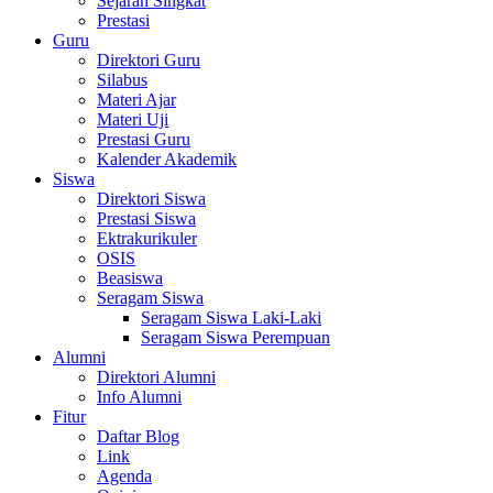
Sejarah Singkat
Prestasi
Guru
Direktori Guru
Silabus
Materi Ajar
Materi Uji
Prestasi Guru
Kalender Akademik
Siswa
Direktori Siswa
Prestasi Siswa
Ektrakurikuler
OSIS
Beasiswa
Seragam Siswa
Seragam Siswa Laki-Laki
Seragam Siswa Perempuan
Alumni
Direktori Alumni
Info Alumni
Fitur
Daftar Blog
Link
Agenda