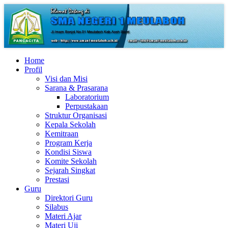
Home
Profil
Visi dan Misi
Sarana & Prasarana
Laboratorium
Perpustakaan
Struktur Organisasi
Kepala Sekolah
Kemitraan
Program Kerja
Kondisi Siswa
Komite Sekolah
Sejarah Singkat
Prestasi
Guru
Direktori Guru
Silabus
Materi Ajar
Materi Uji