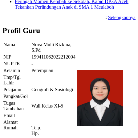
Peringati Momen Kembali ke Sekolah, Kabid DP3A Aceh
Tekankan Perlindungan Anak di SMA 1 Meulaboh
::
Selengkapnya
Profil Guru
Nama
Nova Multi Rizkina,
S.Pd
NIP
199411062022212004
NUPTK
-
Kelamin
Perempuan
Tmp/Tgl
,
Lahir
Pelajaran
Geografi & Sosiologi
Pangkat/Gol
Tugas
Wali Kelas XI-5
Tambahan
Email
Alamat
Rumah
Telp.
Hp.