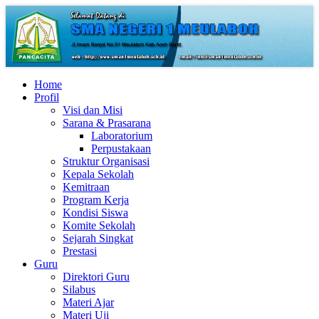
Home
Profil
Visi dan Misi
Sarana & Prasarana
Laboratorium
Perpustakaan
Struktur Organisasi
Kepala Sekolah
Kemitraan
Program Kerja
Kondisi Siswa
Komite Sekolah
Sejarah Singkat
Prestasi
Guru
Direktori Guru
Silabus
Materi Ajar
Materi Uji