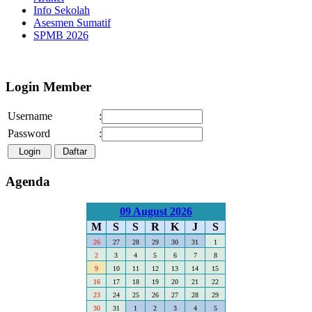
Info Sekolah
Asesmen Sumatif
SPMB 2026
Selamat Datang di Webs
Login Member
Username
:
Password
:
Agenda
09 August 2026
M
S
S
R
K
J
S
26
27
28
29
30
31
1
2
3
4
5
6
7
8
9
10
11
12
13
14
15
16
17
18
19
20
21
22
23
24
25
26
27
28
29
30
31
1
2
3
4
5