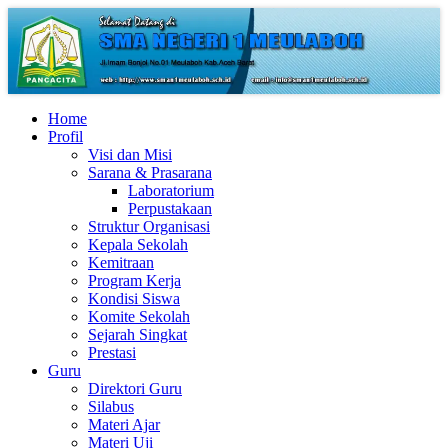
Home
Profil
Visi dan Misi
Sarana & Prasarana
Laboratorium
Perpustakaan
Struktur Organisasi
Kepala Sekolah
Kemitraan
Program Kerja
Kondisi Siswa
Komite Sekolah
Sejarah Singkat
Prestasi
Guru
Direktori Guru
Silabus
Materi Ajar
Materi Uji