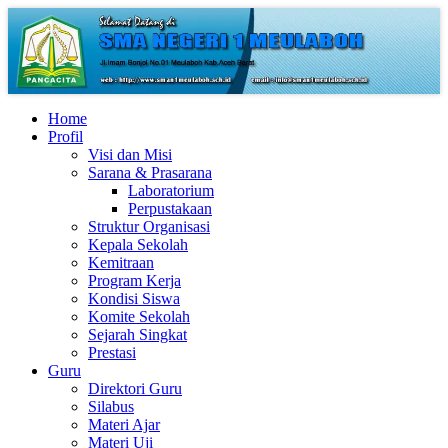
Home
Profil
Visi dan Misi
Sarana & Prasarana
Laboratorium
Perpustakaan
Struktur Organisasi
Kepala Sekolah
Kemitraan
Program Kerja
Kondisi Siswa
Komite Sekolah
Sejarah Singkat
Prestasi
Guru
Direktori Guru
Silabus
Materi Ajar
Materi Uji