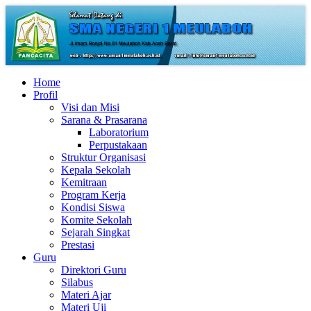
Home
Profil
Visi dan Misi
Sarana & Prasarana
Laboratorium
Perpustakaan
Struktur Organisasi
Kepala Sekolah
Kemitraan
Program Kerja
Kondisi Siswa
Komite Sekolah
Sejarah Singkat
Prestasi
Guru
Direktori Guru
Silabus
Materi Ajar
Materi Uji