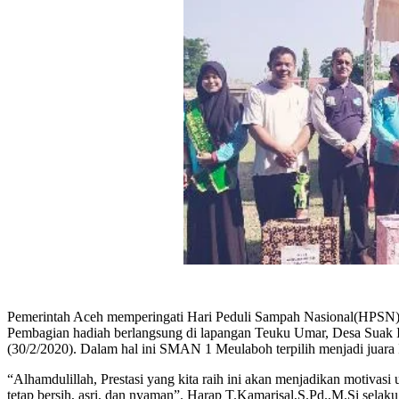
Pemerintah Aceh memperingati Hari Peduli Sampah Nasional(HPSN) 
Pembagian hadiah berlangsung di lapangan Teuku Umar, Desa Suak 
(30/2/2020). Dalam hal ini SMAN 1 Meulaboh terpilih menjadi juara I
“Alhamdulillah, Prestasi yang kita raih ini akan menjadikan motiva
tetap bersih, asri, dan nyaman”. Harap T.Kamarisal,S.Pd.,M.Si se