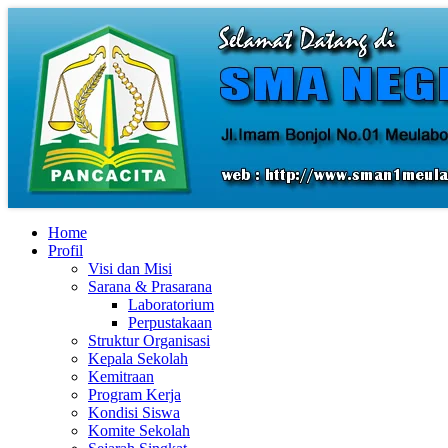
Home
Profil
Visi dan Misi
Sarana & Prasarana
Laboratorium
Perpustakaan
Struktur Organisasi
Kepala Sekolah
Kemitraan
Program Kerja
Kondisi Siswa
Komite Sekolah