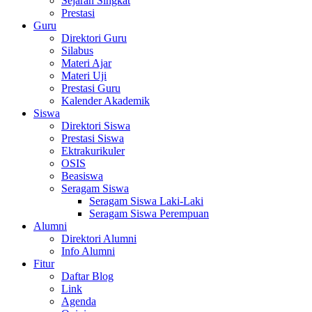
Sejarah Singkat
Prestasi
Guru
Direktori Guru
Silabus
Materi Ajar
Materi Uji
Prestasi Guru
Kalender Akademik
Siswa
Direktori Siswa
Prestasi Siswa
Ektrakurikuler
OSIS
Beasiswa
Seragam Siswa
Seragam Siswa Laki-Laki
Seragam Siswa Perempuan
Alumni
Direktori Alumni
Info Alumni
Fitur
Daftar Blog
Link
Agenda