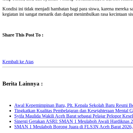
Kondisi ini tidak menjadi hambatan bagi para siswa, karena mereka 
kegiatan ini sangat menarik dan dapat menimbulkan rasa kecintaan si
Share This Post To :
Kembali ke Atas
Berita Lainnya :
Awal Kepemimpinan Baru, Plt. Kepala Sekolah Baru Resmi B
Tingkatkan Kualitas Pembelajaran dan Kesejahteraan Menta
Syifa Maulida Wakili Aceh Barat sebagai Pelajar Pelopor Ke
Sinergi Gerakan ASRI: SMAN 1 Meulaboh Awali Hardiknas 2
SMAN 1 Meulaboh Borong Juara di FLS3N Aceh Barat 2026,