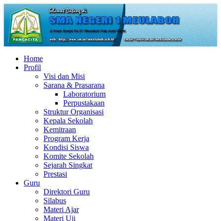
Home
Profil
Visi dan Misi
Sarana & Prasarana
Laboratorium
Perpustakaan
Struktur Organisasi
Kepala Sekolah
Kemitraan
Program Kerja
Kondisi Siswa
Komite Sekolah
Sejarah Singkat
Prestasi
Guru
Direktori Guru
Silabus
Materi Ajar
Materi Uji