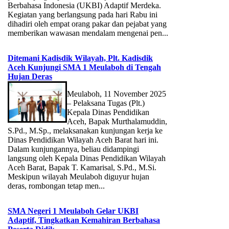
Berbahasa Indonesia (UKBI) Adaptif Merdeka.
Kegiatan yang berlangsung pada hari Rabu ini
dihadiri oleh empat orang pakar dan pejabat yang
memberikan wawasan mendalam mengenai pen...
Ditemani Kadisdik Wilayah, Plt. Kadisdik
Aceh Kunjungi SMA 1 Meulaboh di Tengah
Hujan Deras
Meulaboh, 11 November 2025
– Pelaksana Tugas (Plt.)
Kepala Dinas Pendidikan
Aceh, Bapak Murthalamuddin,
S.Pd., M.Sp., melaksanakan kunjungan kerja ke
Dinas Pendidikan Wilayah Aceh Barat hari ini.
Dalam kunjungannya, beliau didampingi
langsung oleh Kepala Dinas Pendidikan Wilayah
Aceh Barat, Bapak T. Kamarisal, S.Pd., M.Si.
Meskipun wilayah Meulaboh diguyur hujan
deras, rombongan tetap men...
SMA Negeri 1 Meulaboh Gelar UKBI
Adaptif, Tingkatkan Kemahiran Berbahasa