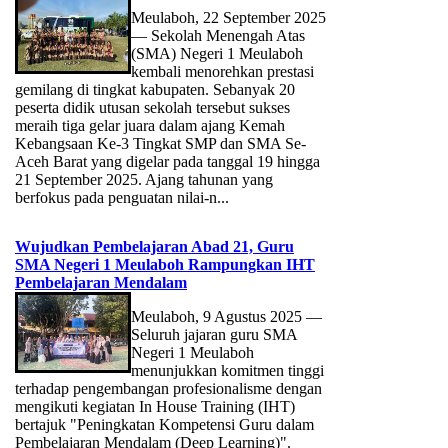
Meulaboh, 22 September 2025
— Sekolah Menengah Atas
(SMA) Negeri 1 Meulaboh
kembali menorehkan prestasi
gemilang di tingkat kabupaten. Sebanyak 20
peserta didik utusan sekolah tersebut sukses
meraih tiga gelar juara dalam ajang Kemah
Kebangsaan Ke-3 Tingkat SMP dan SMA Se-
Aceh Barat yang digelar pada tanggal 19 hingga
21 September 2025. Ajang tahunan yang
berfokus pada penguatan nilai-n...
Wujudkan Pembelajaran Abad 21, Guru
SMA Negeri 1 Meulaboh Rampungkan IHT
Pembelajaran Mendalam
Meulaboh, 9 Agustus 2025 —
Seluruh jajaran guru SMA
Negeri 1 Meulaboh
menunjukkan komitmen tinggi
terhadap pengembangan profesionalisme dengan
mengikuti kegiatan In House Training (IHT)
bertajuk "Peningkatan Kompetensi Guru dalam
Pembelajaran Mendalam (Deep Learning)".