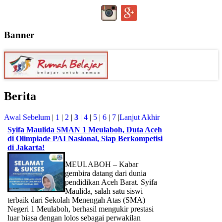
Banner
Berita
Awal
Sebelum
|
1
|
2
|
3
|
4
|
5
|
6
|
7
|
Lanjut
Akhir
Syifa Maulida SMAN 1 Meulaboh, Duta Aceh
di Olimpiade PAI Nasional, Siap Berkompetisi
di Jakarta!
MEULABOH – Kabar
gembira datang dari dunia
pendidikan Aceh Barat. Syifa
Maulida, salah satu siswi
terbaik dari Sekolah Menengah Atas (SMA)
Negeri 1 Meulaboh, berhasil mengukir prestasi
luar biasa dengan lolos sebagai perwakilan