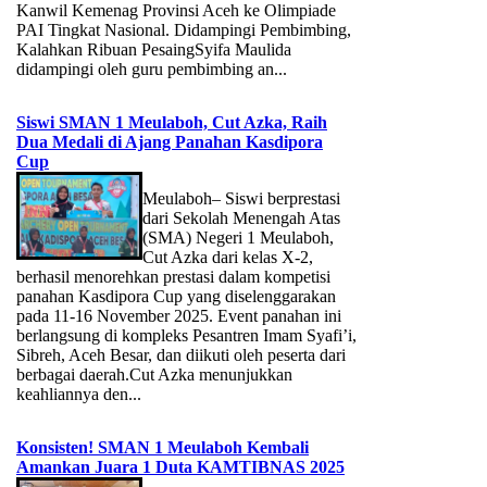
Kanwil Kemenag Provinsi Aceh ke Olimpiade
PAI Tingkat Nasional. Didampingi Pembimbing,
Kalahkan Ribuan PesaingSyifa Maulida
didampingi oleh guru pembimbing an...
Siswi SMAN 1 Meulaboh, Cut Azka, Raih
Dua Medali di Ajang Panahan Kasdipora
Cup
Meulaboh– Siswi berprestasi
dari Sekolah Menengah Atas
(SMA) Negeri 1 Meulaboh,
Cut Azka dari kelas X-2,
berhasil menorehkan prestasi dalam kompetisi
panahan Kasdipora Cup yang diselenggarakan
pada 11-16 November 2025. Event panahan ini
berlangsung di kompleks Pesantren Imam Syafi’i,
Sibreh, Aceh Besar, dan diikuti oleh peserta dari
berbagai daerah.Cut Azka menunjukkan
keahliannya den...
Konsisten! SMAN 1 Meulaboh Kembali
Amankan Juara 1 Duta KAMTIBNAS 2025